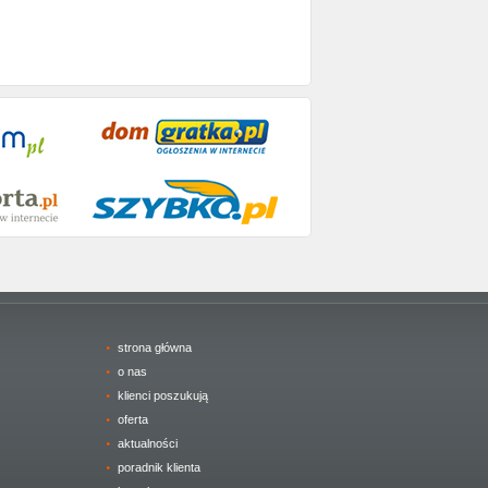
strona główna
o nas
klienci poszukują
oferta
aktualności
poradnik klienta