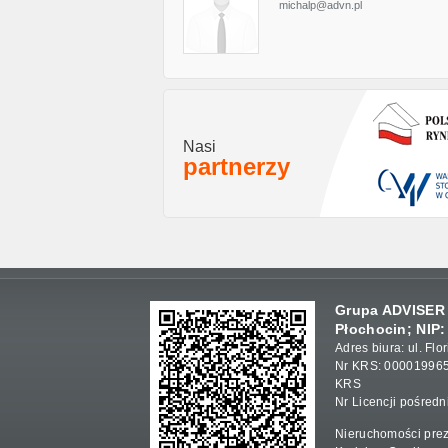
michalp@advn.pl
Nasi
partnerzy
Grupa ADVISER S
Płochocin; NIP:
Adres biura: ul. F
Nr KRS: 000019965
KRS
Nr Licencji pośred
Nieruchomości prez