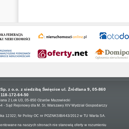
p. z o.o. z siedzibą Święcice ul. Źródlana 9, 05-860
 118-172-64-50
loriana 2 Lok U3, 05-850 Ożarów Mazowiecki
4 - Sąd Rejonowy dla M. St. Warszawy XIV Wydział Gospodarczy
nika 12322; Nr Polisy OC nr POZNKSIB/443/2012 w TU Warta SA.
entowane na naszych stronach nie stanowią oferty w rozumieniu