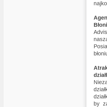
najko
Agen
Błon
Advi
naszą
Posi
błoni
Atra
dział
Niez
dzia
dział
by z