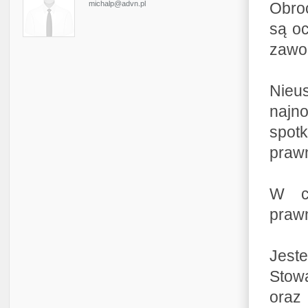
michalp@advn.pl
Obro
są o
zawo
Nieu
najn
spotk
praw
W co
praw
Jes
Stow
ora