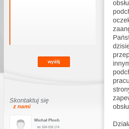
obsł
podc
ocze
zaan
Pańs
dzis
prze
inny
podc
prac
stro
zape
Skontaktuj się
obsłu
z nami
Michał Ploch
Dzia
tel. 504 039 174