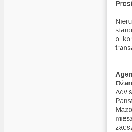
Pros
Nier
stano
o ko
trans
Agen
Ożar
Advis
Pańs
Mazo
mies
zaos