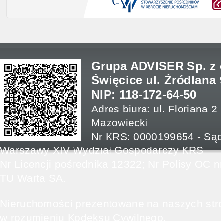
Grupa ADVISER Sp. z o
Święcice ul. Źródlana 
NIP: 118-172-64-50
Adres biura: ul. Floriana 
Mazowiecki
Nr KRS: 0000199654 - Sąd
Warszawy XIV Wydział Gospodarczy KRS
Nr Licencji pośrednika 12322; Nr Polisy OC
TU Warta SA.
Nieruchomości prezentowane na naszych stro
w rozumieniu Kodeksu Cywilnego.