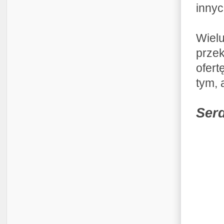
innyc
Wiel
przek
ofert
tym, 
Ser