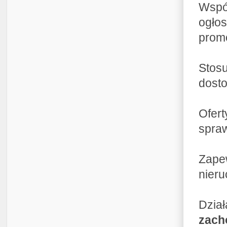
Wspó
ogłos
prom
Sto
dosto
Ofer
spraw
Zape
nieru
Dzia
zach