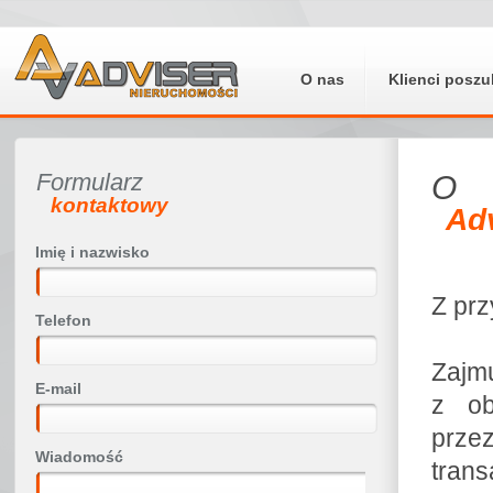
O nas
Klienci poszu
Formularz
O
kontaktowy
Ad
Imię i nazwisko
Z prz
Telefon
Zajmu
E-mail
z ob
prze
Wiadomość
trans