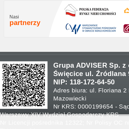
Nasi
partnerzy
Grupa ADVISER Sp. z o
Święcice ul. Źródlana 
NIP: 118-172-64-50
Adres biura: ul. Floriana 
Mazowiecki
Nr KRS: 0000199654 - Sąd
Warszawy XIV Wydział Gospodarczy KRS
Nr Licencji pośrednika 12322; Nr Polisy OC