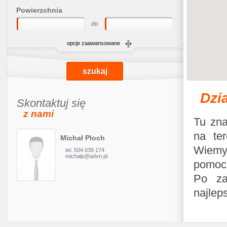
Powierzchnia
do
opcje zaawansowane
Dzia
Skontaktuj się
z nami
Tu zna
na ter
Michał Ploch
Wiemy 
tel. 504 039 174
michalp@advn.pl
pomocą
Po za
najleps