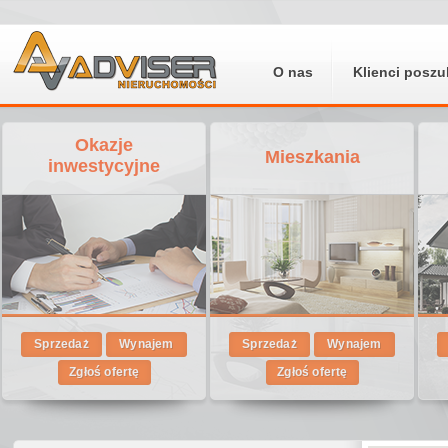
O nas
Klienci poszu
Okazje
Mieszkania
inwestycyjne
Sprzedaż
Wynajem
Sprzedaż
Wynajem
Zgłoś ofertę
Zgłoś ofertę