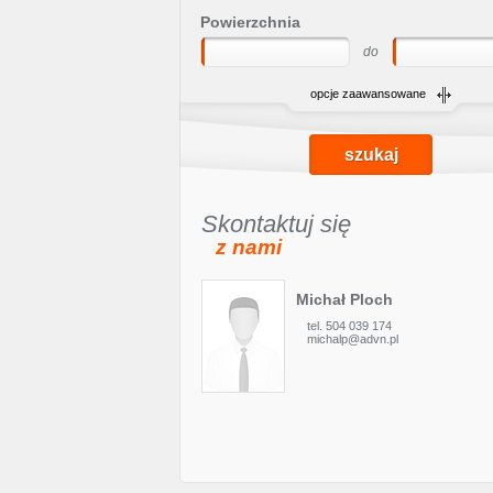
Powierzchnia
do
opcje zaawansowane
Skontaktuj się
z nami
Michał Ploch
tel. 504 039 174
michalp@advn.pl