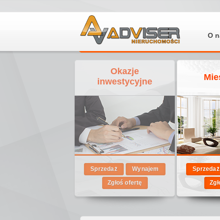
O n
Okazje
Mie
inwestycyjne
Sprzedaż
Wynajem
Sprzedaż
Zgłoś ofertę
Zgł