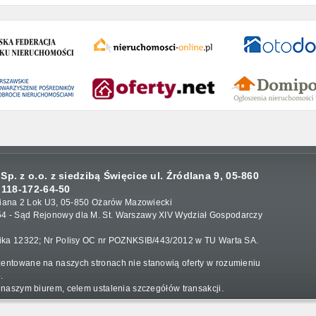
p. z o.o. z siedzibą Święcice ul. Źródlana 9, 05-860
 118-172-64-50
loriana 2 Lok U3, 05-850 Ożarów Mazowiecki
4 - Sąd Rejonowy dla M. St. Warszawy XIV Wydział Gospodarczy
nika 12322; Nr Polisy OC nr POZNKSIB/443/2012 w TU Warta SA.
entowane na naszych stronach nie stanowią oferty w rozumieniu
.
 naszym biurem, celem ustalenia szczegółów transakcji.