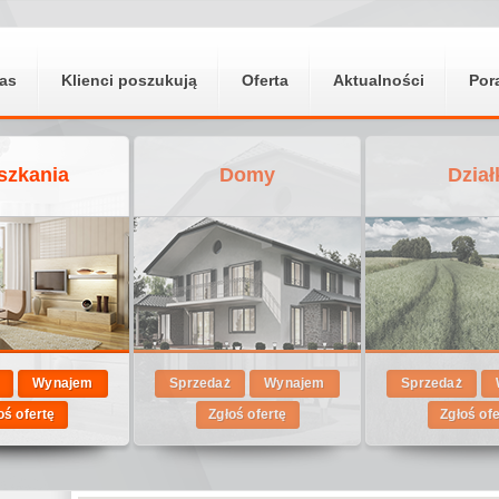
as
Klienci poszukują
Oferta
Aktualności
Por
szkania
Domy
Dział
Wynajem
Sprzedaż
Wynajem
Sprzedaż
oś ofertę
Zgłoś ofertę
Zgłoś of