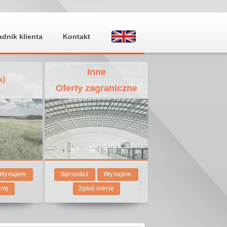
adnik klienta
Kontakt
Inne
ki
Oferty zagraniczne
Wynajem
Sprzedaż
Wynajem
ertę
Zgłoś ofertę