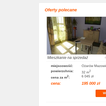
Oferty polecane
Mieszkanie na sprzedaż
miejscowość:
Ożarów Mazowie
powierzchnia:
2
32 m
6 045 zł
2
cena za m
:
cena:
195 000 zł
Wi