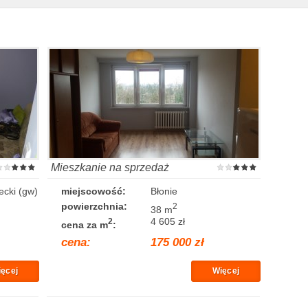
Mieszkanie na sprzedaż
cki (gw)
miejscowość:
Błonie
powierzchnia:
2
38 m
4 605 zł
2
cena za m
:
cena:
175 000 zł
ęcej
Więcej