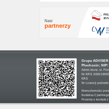
Nasi
partnerzy
Grupa ADVISER S
Płochocin; NIP:
Adres biura: ul. F
Nr KRS: 000019965
KRS
Nr Licencji pośred
Nieruchomości prez
Kodeksu Cywilnego
Prosimy o kontakt z